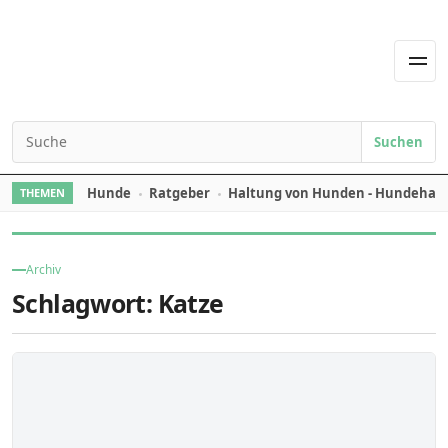
Skip to content
Men
Suchen
Search for:
Hunde
Ratgeber
Haltung von Hunden - Hundehal
THEMEN
Archiv
Schlagwort:
Katze