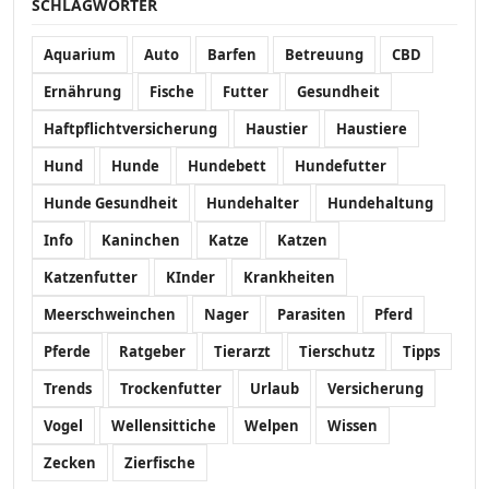
SCHLAGWÖRTER
Aquarium
Auto
Barfen
Betreuung
CBD
Ernährung
Fische
Futter
Gesundheit
Haftpflichtversicherung
Haustier
Haustiere
Hund
Hunde
Hundebett
Hundefutter
Hunde Gesundheit
Hundehalter
Hundehaltung
Info
Kaninchen
Katze
Katzen
Katzenfutter
KInder
Krankheiten
Meerschweinchen
Nager
Parasiten
Pferd
Pferde
Ratgeber
Tierarzt
Tierschutz
Tipps
Trends
Trockenfutter
Urlaub
Versicherung
Vogel
Wellensittiche
Welpen
Wissen
Zecken
Zierfische