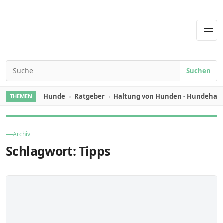
Skip to content
Men
Suchen
Search for:
Hunde
Ratgeber
Haltung von Hunden - Hundehal
THEMEN
Archiv
Schlagwort:
Tipps