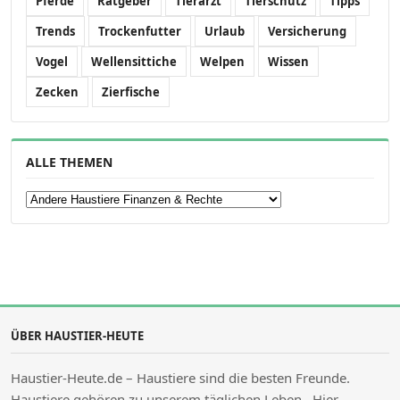
Pferde
Ratgeber
Tierarzt
Tierschutz
Tipps
Trends
Trockenfutter
Urlaub
Versicherung
Vogel
Wellensittiche
Welpen
Wissen
Zecken
Zierfische
ALLE THEMEN
Alle Themen
ÜBER HAUSTIER-HEUTE
Haustier-Heute.de – Haustiere sind die besten Freunde.
Haustiere gehören zu unserem täglichen Leben . Hier