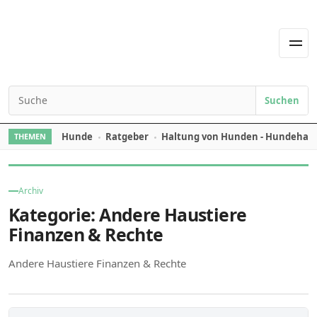
Skip to content
Men
Suchen
Search for:
Hunde
Ratgeber
Haltung von Hunden - Hundehal
THEMEN
Archiv
Kategorie:
Andere Haustiere
Finanzen & Rechte
Andere Haustiere Finanzen & Rechte