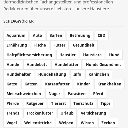
tiermedizinischen Fachangestellten und professionellen
Redakteuren über unsere Liebsten – unsere Haustiere
SCHLAGWÖRTER
Aquarium
Auto
Barfen
Betreuung
CBD
Ernährung
Fische
Futter
Gesundheit
Haftpflichtversicherung
Haustier
Haustiere
Hund
Hunde
Hundebett
Hundefutter
Hunde Gesundheit
Hundehalter
Hundehaltung
Info
Kaninchen
Katze
Katzen
Katzenfutter
KInder
Krankheiten
Meerschweinchen
Nager
Parasiten
Pferd
Pferde
Ratgeber
Tierarzt
Tierschutz
Tipps
Trends
Trockenfutter
Urlaub
Versicherung
Vogel
Wellensittiche
Welpen
Wissen
Zecken