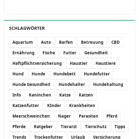
SCHLAGWÖRTER
Aquarium
Auto
Barfen
Betreuung
CBD
Ernährung
Fische
Futter
Gesundheit
Haftpflichtversicherung
Haustier
Haustiere
Hund
Hunde
Hundebett
Hundefutter
Hunde Gesundheit
Hundehalter
Hundehaltung
Info
Kaninchen
Katze
Katzen
Katzenfutter
KInder
Krankheiten
Meerschweinchen
Nager
Parasiten
Pferd
Pferde
Ratgeber
Tierarzt
Tierschutz
Tipps
Trends
Trockenfutter
Urlaub
Versicherung