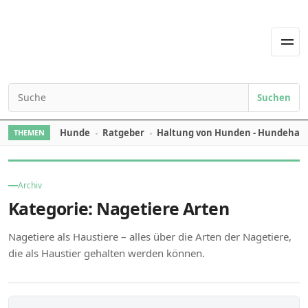
Skip to content
Men
Suchen
Search for:
Hunde
Ratgeber
Haltung von Hunden - Hundehal
THEMEN
Archiv
Kategorie:
Nagetiere Arten
Nagetiere als Haustiere – alles über die Arten der Nagetiere,
die als Haustier gehalten werden können.