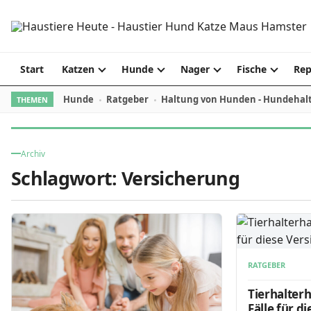
Skip to content
Start
Katzen
Hunde
Nager
Fische
Rep
Hunde
Ratgeber
Haltung von Hunden - Hundehal
THEMEN
Archiv
Schlagwort:
Versicherung
RATGEBER
Tierhalterh
Fälle für d