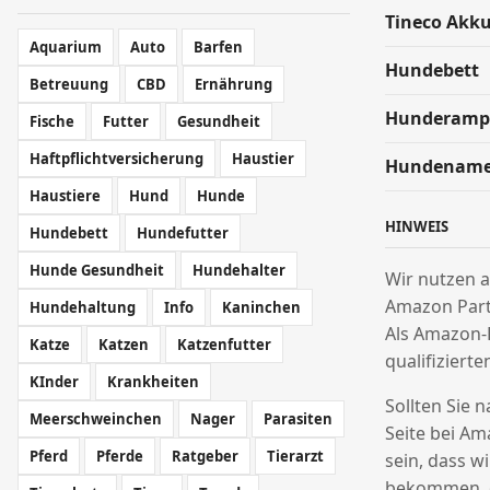
Tineco Akk
Aquarium
Auto
Barfen
Hundebett
Betreuung
CBD
Ernährung
Hunderamp
Fische
Futter
Gesundheit
Haftpflichtversicherung
Haustier
Hundenam
Haustiere
Hund
Hunde
HINWEIS
Hundebett
Hundefutter
Hunde Gesundheit
Hundehalter
Wir nutzen a
Amazon Par
Hundehaltung
Info
Kaninchen
Als Amazon-
Katze
Katzen
Katzenfutter
qualifizierte
KInder
Krankheiten
Sollten Sie 
Meerschweinchen
Nager
Parasiten
Seite bei Am
Pferd
Pferde
Ratgeber
Tierarzt
sein, dass w
bekommen, o