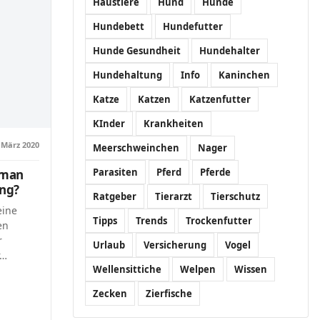
Haustiere
Hund
Hunde
Hundebett
Hundefutter
Hunde Gesundheit
Hundehalter
Hundehaltung
Info
Kaninchen
Katze
Katzen
Katzenfutter
KInder
Krankheiten
 März 2020
Meerschweinchen
Nager
Parasiten
Pferd
Pferde
 man
ung?
Ratgeber
Tierarzt
Tierschutz
eine
Tipps
Trends
Trockenfutter
en
r
Urlaub
Versicherung
Vogel
r…
Wellensittiche
Welpen
Wissen
Zecken
Zierfische