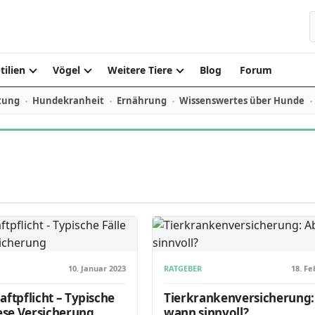
S
tilien
Vögel
Weitere Tiere
Blog
Forum
tung
Hundekranheit
Ernährung
Wissenswertes über Hunde
10. Januar 2023
RATGEBER
18. Fe
aftpflicht – Typische
Tierkrankenversicherung:
iese Versicherung
wann sinnvoll?