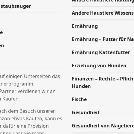
ustaubsauger
Andere Haustiere Wissen
Ernährung
e
Ernährung – Futter für Na
en
Ernährung Katzenfutter
Erziehung von Hunden
uf einigen Unterseiten das
Finanzen – Rechte – Pflic
tnerprogramm.
Hunden
Partner verdienen wir an
n Käufen.
Fische
nach dem Besuch unserer
Gesundheit
azon etwas Kaufen, kann es
Gesundheit von Nagetier
ir dafür eine Provision
hne dass Sie mehr