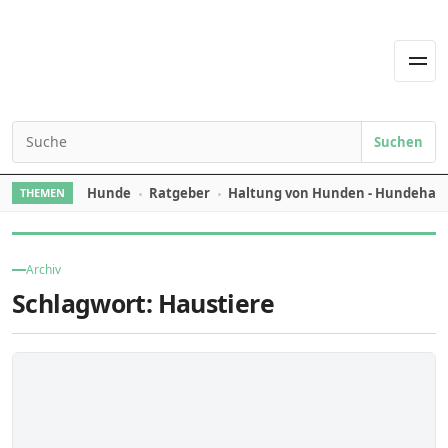
Skip to content
Men
Suchen
Search for:
Hunde
Ratgeber
Haltung von Hunden - Hundehal
THEMEN
Archiv
Schlagwort:
Haustiere