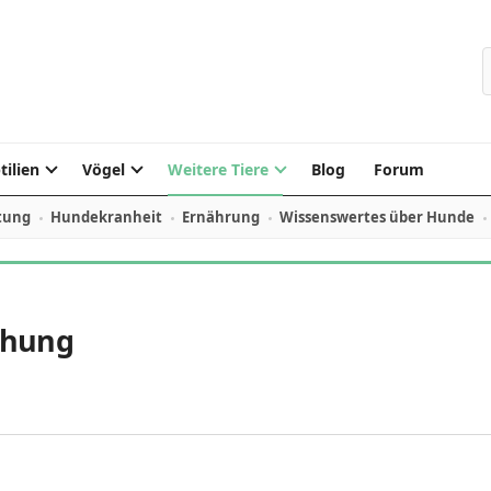
S
tilien
Vögel
Weitere Tiere
Blog
Forum
tung
Hundekranheit
Ernährung
Wissenswertes über Hunde
ehung