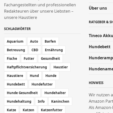
Fachangestellten und professionellen
Über uns
Redakteuren über unsere Liebsten –
unsere Haustiere
RATGEBER & S
SCHLAGWÖRTER
Tineco Akk
Aquarium
Auto
Barfen
Hundebett
Betreuung
CBD
Ernährung
Hunderamp
Fische
Futter
Gesundheit
Haftpflichtversicherung
Haustier
Hundenam
Haustiere
Hund
Hunde
HINWEIS
Hundebett
Hundefutter
Hunde Gesundheit
Hundehalter
Wir nutzen a
Amazon Par
Hundehaltung
Info
Kaninchen
Als Amazon-
Katze
Katzen
Katzenfutter