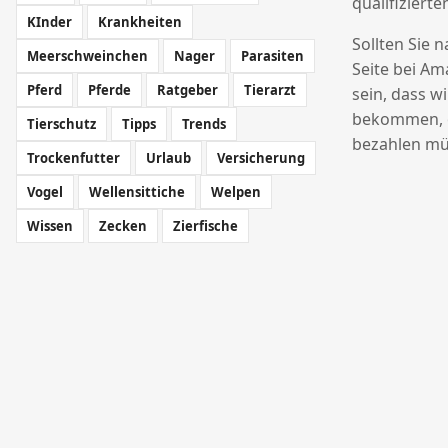
qualifizierte
KInder
Krankheiten
Sollten Sie 
Meerschweinchen
Nager
Parasiten
Seite bei Am
Pferd
Pferde
Ratgeber
Tierarzt
sein, dass w
bekommen, o
Tierschutz
Tipps
Trends
bezahlen mü
Trockenfutter
Urlaub
Versicherung
Vogel
Wellensittiche
Welpen
Wissen
Zecken
Zierfische