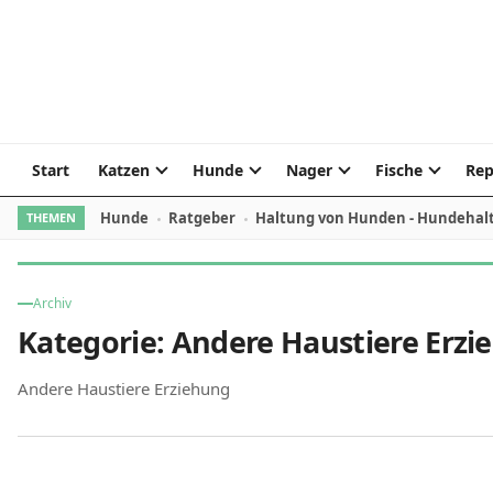
Skip to content
Start
Katzen
Hunde
Nager
Fische
Rep
Hunde
Ratgeber
Haltung von Hunden - Hundehal
THEMEN
Archiv
Kategorie:
Andere Haustiere Erzi
Andere Haustiere Erziehung