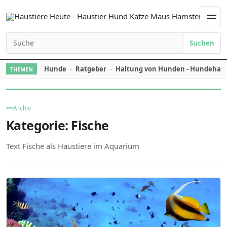
Skip to content
Men
Suchen
Search for:
Hunde
Ratgeber
Haltung von Hunden - Hundehal
THEMEN
Archiv
Kategorie:
Fische
Text Fische als Haustiere im Aquarium