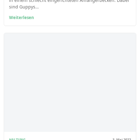
in einem schlecht eingerichteten Anfängerbecken. Dabei
sind Guppys…
Weiterlesen
HALTUNG
3. Mai 2022