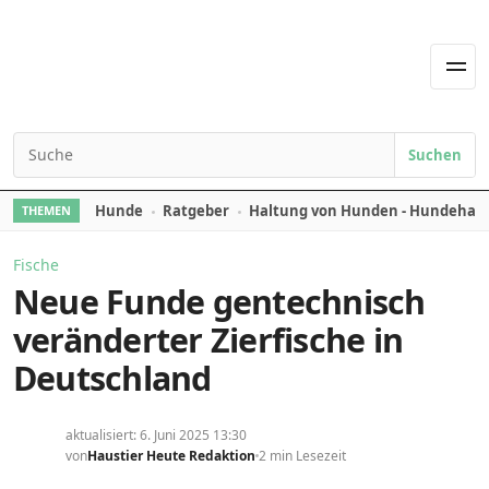
Skip to content
Men
Suchen
Search for:
Hunde
Ratgeber
Haltung von Hunden - Hundehal
THEMEN
Fische
Neue Funde gentechnisch
veränderter Zierfische in
Deutschland
aktualisiert: 6. Juni 2025 13:30
von
Haustier Heute Redaktion
2 min Lesezeit