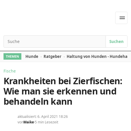
Skip to content
Men
Suchen
Search for:
Hunde
Ratgeber
Haltung von Hunden - Hundehal
THEMEN
Fische
Krankheiten bei Zierfischen:
Wie man sie erkennen und
behandeln kann
aktualisiert: 6. April 2021 18:26
von
Maike
5 min Lesezeit