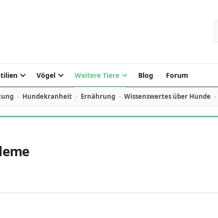
S
tilien
Vögel
Weitere Tiere
Blog
Forum
tung
Hundekranheit
Ernährung
Wissenswertes über Hunde
bleme