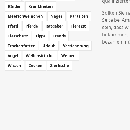
qualifizierte
KInder
Krankheiten
Sollten Sie 
Meerschweinchen
Nager
Parasiten
Seite bei Am
Pferd
Pferde
Ratgeber
Tierarzt
sein, dass w
bekommen, o
Tierschutz
Tipps
Trends
bezahlen mü
Trockenfutter
Urlaub
Versicherung
Vogel
Wellensittiche
Welpen
Wissen
Zecken
Zierfische