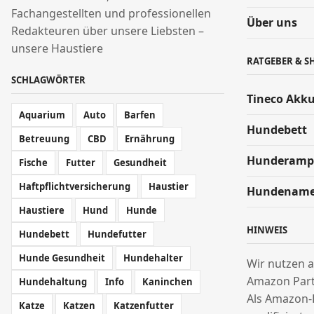
Fachangestellten und professionellen
Über uns
Redakteuren über unsere Liebsten –
unsere Haustiere
RATGEBER & S
SCHLAGWÖRTER
Tineco Akk
Aquarium
Auto
Barfen
Hundebett
Betreuung
CBD
Ernährung
Hunderamp
Fische
Futter
Gesundheit
Haftpflichtversicherung
Haustier
Hundenam
Haustiere
Hund
Hunde
HINWEIS
Hundebett
Hundefutter
Hunde Gesundheit
Hundehalter
Wir nutzen a
Amazon Par
Hundehaltung
Info
Kaninchen
Als Amazon-
Katze
Katzen
Katzenfutter