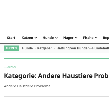
Skip to content
Start
Katzen
Hunde
Nager
Fische
Rep
Hunde
Ratgeber
Haltung von Hunden - Hundehal
THEMEN
Archiv
Kategorie:
Andere Haustiere Pro
Andere Haustiere Probleme