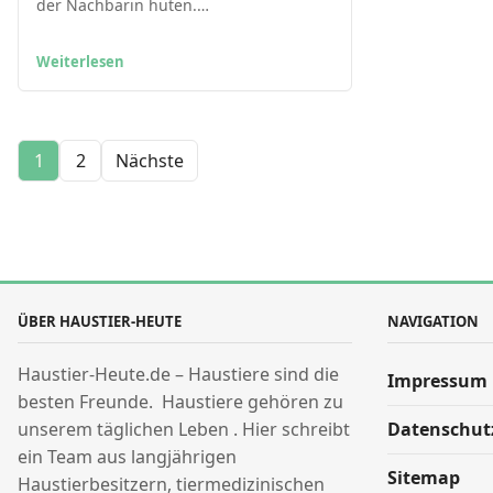
der Nachbarin hüten.…
Weiterlesen
Seitennummerierung der Beiträge
1
2
Nächste
ÜBER HAUSTIER-HEUTE
NAVIGATION
Haustier-Heute.de – Haustiere sind die
Impressum
besten Freunde. Haustiere gehören zu
unserem täglichen Leben . Hier schreibt
Datenschut
ein Team aus langjährigen
Sitemap
Haustierbesitzern, tiermedizinischen