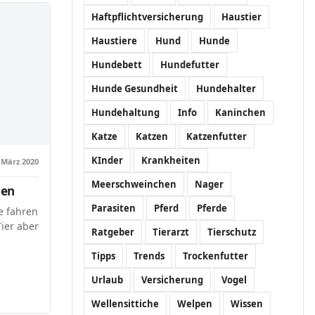
Haftpflichtversicherung
Haustier
Haustiere
Hund
Hunde
Hundebett
Hundefutter
Hunde Gesundheit
Hundehalter
Hundehaltung
Info
Kaninchen
Katze
Katzen
Katzenfutter
KInder
Krankheiten
 März 2020
Meerschweinchen
Nager
ien
Parasiten
Pferd
Pferde
e fahren
ier aber
Ratgeber
Tierarzt
Tierschutz
Tipps
Trends
Trockenfutter
Urlaub
Versicherung
Vogel
Wellensittiche
Welpen
Wissen