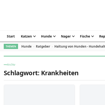
Skip to content
Start
Katzen
Hunde
Nager
Fische
Rep
Hunde
Ratgeber
Haltung von Hunden - Hundehal
THEMEN
Archiv
Schlagwort:
Krankheiten