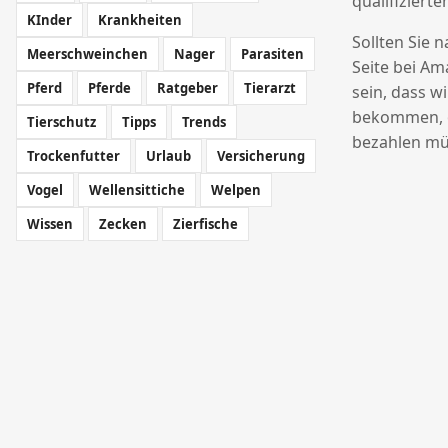
qualifizierte
KInder
Krankheiten
Sollten Sie 
Meerschweinchen
Nager
Parasiten
Seite bei Am
Pferd
Pferde
Ratgeber
Tierarzt
sein, dass w
bekommen, o
Tierschutz
Tipps
Trends
bezahlen mü
Trockenfutter
Urlaub
Versicherung
Vogel
Wellensittiche
Welpen
Wissen
Zecken
Zierfische