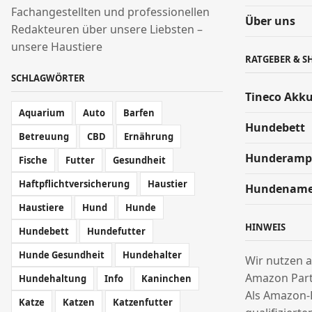
Fachangestellten und professionellen
Über uns
Redakteuren über unsere Liebsten –
unsere Haustiere
RATGEBER & S
SCHLAGWÖRTER
Tineco Akk
Aquarium
Auto
Barfen
Hundebett
Betreuung
CBD
Ernährung
Hunderamp
Fische
Futter
Gesundheit
Haftpflichtversicherung
Haustier
Hundenam
Haustiere
Hund
Hunde
HINWEIS
Hundebett
Hundefutter
Hunde Gesundheit
Hundehalter
Wir nutzen a
Amazon Par
Hundehaltung
Info
Kaninchen
Als Amazon-
Katze
Katzen
Katzenfutter