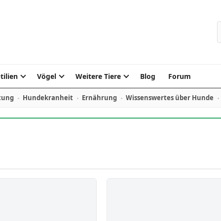
S
tilien
Vögel
Weitere Tiere
Blog
Forum
tung
Hundekranheit
Ernährung
Wissenswertes über Hunde