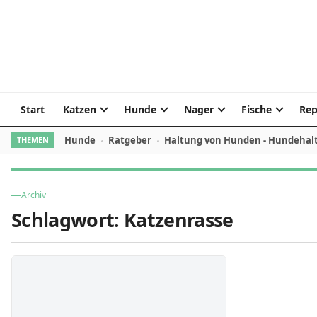
Skip to content
Start
Katzen
Hunde
Nager
Fische
Rep
Hunde
Ratgeber
Haltung von Hunden - Hundehal
THEMEN
Archiv
Schlagwort:
Katzenrasse