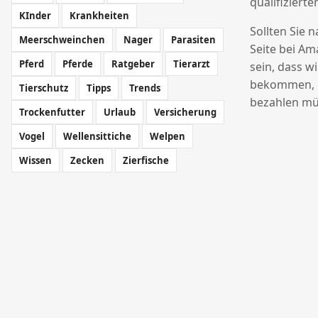
qualifizierte
KInder
Krankheiten
Sollten Sie 
Meerschweinchen
Nager
Parasiten
Seite bei Am
Pferd
Pferde
Ratgeber
Tierarzt
sein, dass w
bekommen, o
Tierschutz
Tipps
Trends
bezahlen mü
Trockenfutter
Urlaub
Versicherung
Vogel
Wellensittiche
Welpen
Wissen
Zecken
Zierfische