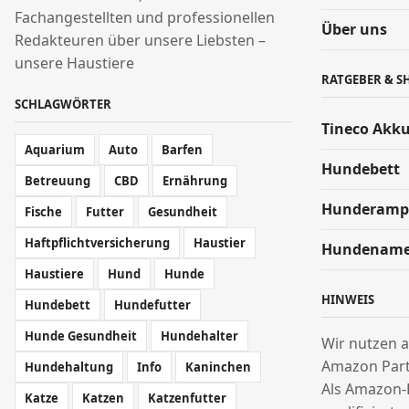
Fachangestellten und professionellen
Über uns
Redakteuren über unsere Liebsten –
unsere Haustiere
RATGEBER & S
SCHLAGWÖRTER
Tineco Akk
Aquarium
Auto
Barfen
Hundebett
Betreuung
CBD
Ernährung
Hunderamp
Fische
Futter
Gesundheit
Haftpflichtversicherung
Haustier
Hundenam
Haustiere
Hund
Hunde
HINWEIS
Hundebett
Hundefutter
Hunde Gesundheit
Hundehalter
Wir nutzen a
Amazon Par
Hundehaltung
Info
Kaninchen
Als Amazon-
Katze
Katzen
Katzenfutter