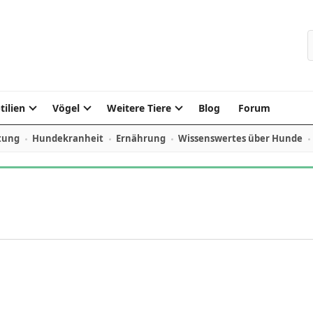
S
tilien
Vögel
Weitere Tiere
Blog
Forum
tung
Hundekranheit
Ernährung
Wissenswertes über Hunde