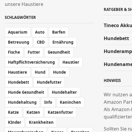
unsere Haustiere
RATGEBER & S
SCHLAGWÖRTER
Tineco Akk
Aquarium
Auto
Barfen
Hundebett
Betreuung
CBD
Ernährung
Hunderamp
Fische
Futter
Gesundheit
Haftpflichtversicherung
Haustier
Hundenam
Haustiere
Hund
Hunde
HINWEIS
Hundebett
Hundefutter
Hunde Gesundheit
Hundehalter
Wir nutzen a
Amazon Par
Hundehaltung
Info
Kaninchen
Als Amazon-
Katze
Katzen
Katzenfutter
qualifizierte
KInder
Krankheiten
Sollten Sie 