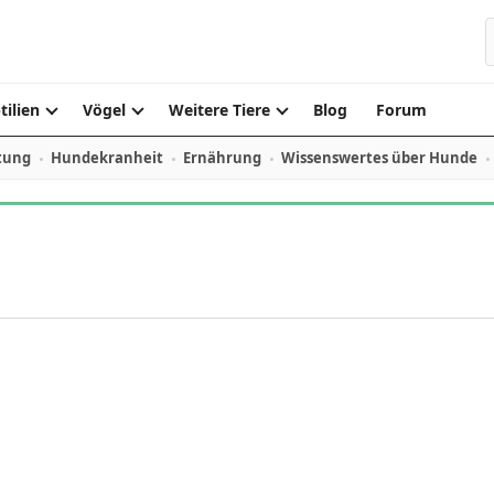
S
tilien
Vögel
Weitere Tiere
Blog
Forum
tung
Hundekranheit
Ernährung
Wissenswertes über Hunde