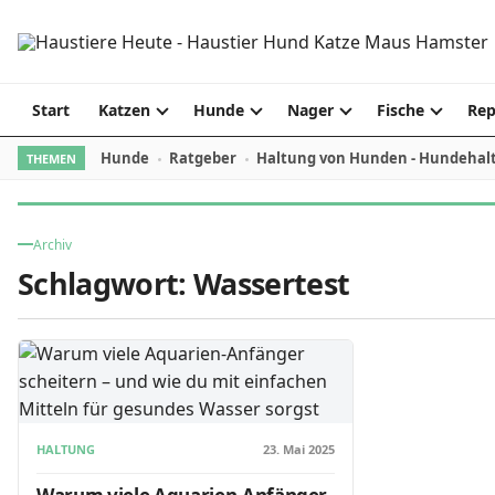
Skip to content
Start
Katzen
Hunde
Nager
Fische
Rep
Hunde
Ratgeber
Haltung von Hunden - Hundehal
THEMEN
Archiv
Schlagwort:
Wassertest
HALTUNG
23. Mai 2025