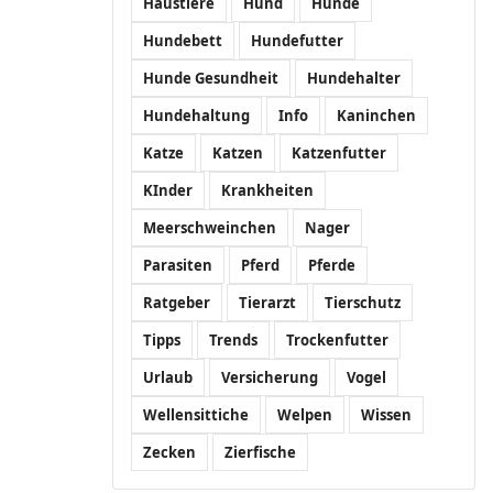
Haustiere
Hund
Hunde
Hundebett
Hundefutter
Hunde Gesundheit
Hundehalter
Hundehaltung
Info
Kaninchen
Katze
Katzen
Katzenfutter
KInder
Krankheiten
Meerschweinchen
Nager
Parasiten
Pferd
Pferde
Ratgeber
Tierarzt
Tierschutz
Tipps
Trends
Trockenfutter
Urlaub
Versicherung
Vogel
Wellensittiche
Welpen
Wissen
Zecken
Zierfische