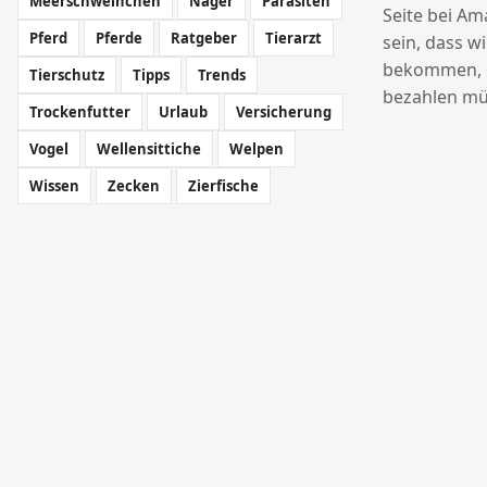
Meerschweinchen
Nager
Parasiten
Seite bei Am
Pferd
Pferde
Ratgeber
Tierarzt
sein, dass w
bekommen, o
Tierschutz
Tipps
Trends
bezahlen mü
Trockenfutter
Urlaub
Versicherung
Vogel
Wellensittiche
Welpen
Wissen
Zecken
Zierfische