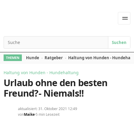
Skip to content
Men
Suchen
Search for:
Hunde
Ratgeber
Haltung von Hunden - Hundehal
THEMEN
Haltung von Hunden - Hundehaltung
Urlaub ohne den besten
Freund?- Niemals!!
aktualisiert: 31. Oktober 2021 12:49
von
Maike
5 min Lesezeit