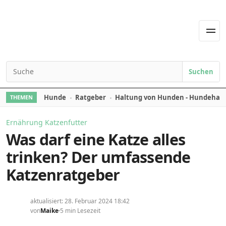
Skip to content
Men
Suchen
Search for:
Hunde
Ratgeber
Haltung von Hunden - Hundehal
THEMEN
Ernährung Katzenfutter
Was darf eine Katze alles
trinken? Der umfassende
Katzenratgeber
aktualisiert: 28. Februar 2024 18:42
von
Maike
5 min Lesezeit