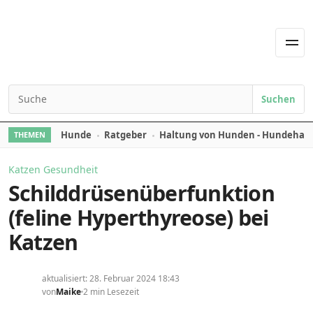
Skip to content
Men
Suchen
Search for:
Hunde
Ratgeber
Haltung von Hunden - Hundehal
THEMEN
Katzen Gesundheit
Schilddrüsenüberfunktion
(feline Hyperthyreose) bei
Katzen
aktualisiert: 28. Februar 2024 18:43
von
Maike
2 min Lesezeit