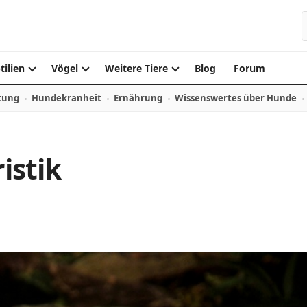
S
tilien
Vögel
Weitere Tiere
Blog
Forum
tung
Hundekranheit
Ernährung
Wissenswertes über Hunde
istik