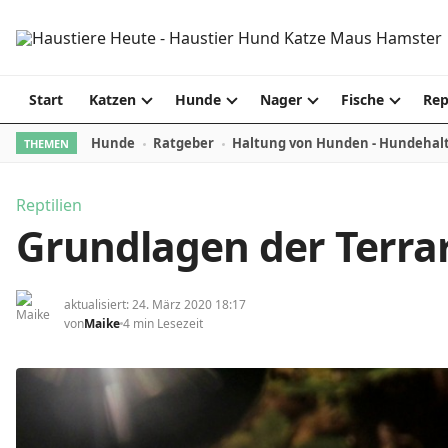
Skip to content
Start
Katzen
Hunde
Nager
Fische
Rep
Hunde
Ratgeber
Haltung von Hunden - Hundehal
THEMEN
Reptilien
Grundlagen der Terrar
aktualisiert: 24. März 2020 18:17
von
Maike
4 min Lesezeit