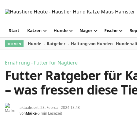
Skip to content
Start
Katzen
Hunde
Nager
Fische
Rep
Hunde
Ratgeber
Haltung von Hunden - Hundehal
THEMEN
Ernährung - Futter für Nagtiere
Futter Ratgeber für 
– was fressen diese Ti
aktualisiert: 28. Februar 2024 18:43
von
Maike
5 min Lesezeit