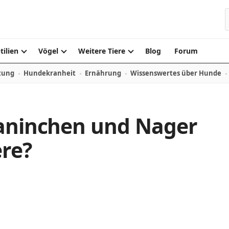
S
tilien
Vögel
Weitere Tiere
Blog
Forum
tung
Hundekranheit
Ernährung
Wissenswertes über Hunde
Kaninchen und Nager
ere?