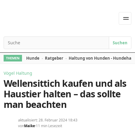
Skip to content
Men
Suchen
Search for:
Hunde
Ratgeber
Haltung von Hunden - Hundehal
THEMEN
Vögel Haltung
Wellensittich kaufen und als
Haustier halten – das sollte
man beachten
aktualisiert: 28. Februar 2024 18:43
von
Maike
11 min Lesezeit