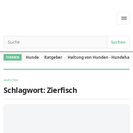
Skip to content
Men
Suchen
Search for:
Hunde
Ratgeber
Haltung von Hunden - Hundehal
THEMEN
Archiv
Schlagwort:
Zierfisch