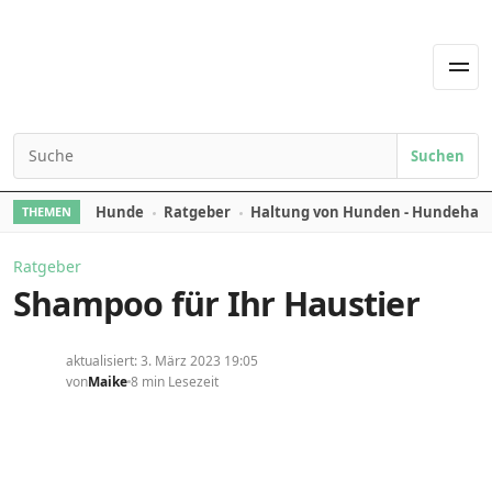
Skip to content
Men
Suchen
Search for:
Hunde
Ratgeber
Haltung von Hunden - Hundehal
THEMEN
Ratgeber
Shampoo für Ihr Haustier
aktualisiert: 3. März 2023 19:05
von
Maike
8 min Lesezeit