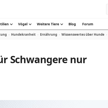
S
tilien
Vögel
Weitere Tiere
Blog
Forum
tung
Hundekranheit
Ernährung
Wissenswertes über Hunde
für Schwangere nur