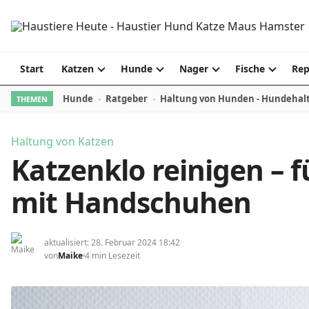
Skip to content
Start
Katzen
Hunde
Nager
Fische
Rep
Hunde
Ratgeber
Haltung von Hunden - Hundehal
THEMEN
Haltung von Katzen
Katzenklo reinigen – 
mit Handschuhen
aktualisiert: 28. Februar 2024 18:42
von
Maike
4 min Lesezeit