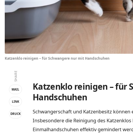
Katzenklo reinigen – für Schwangere nur mit Handschuhen
SHARE
Katzenklo reinigen – für
MAIL
Handschuhen
LINK
Schwangerschaft und Katzenbesitz können ei
DRUCK
Insbesondere die Reinigung des Katzenklos 
Einmalhandschuhen effektiv gemindert werd