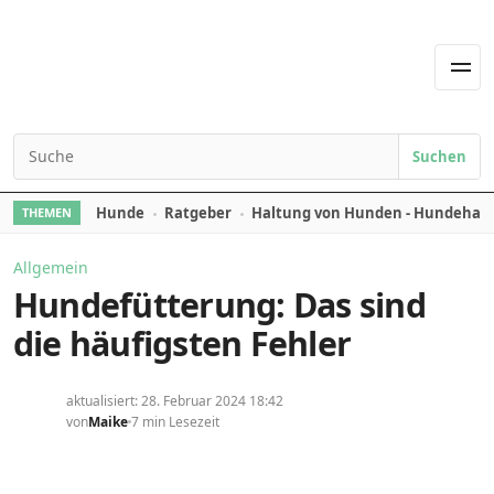
Skip to content
Men
Suchen
Search for:
Hunde
Ratgeber
Haltung von Hunden - Hundehal
THEMEN
Allgemein
Hundefütterung: Das sind
die häufigsten Fehler
aktualisiert: 28. Februar 2024 18:42
von
Maike
7 min Lesezeit