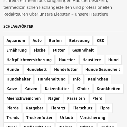
schreibt ein Team aus langjährigen Haustierbesitzern,
tiermedizinischen Fachangestellten und professionellen
Redakteuren über unsere Liebsten – unsere Haustiere
SCHLAGWÖRTER
Aquarium
Auto
Barfen
Betreuung
CBD
Ernährung
Fische
Futter
Gesundheit
Haftpflichtversicherung
Haustier
Haustiere
Hund
Hunde
Hundebett
Hundefutter
Hunde Gesundheit
Hundehalter
Hundehaltung
Info
Kaninchen
Katze
Katzen
Katzenfutter
KInder
Krankheiten
Meerschweinchen
Nager
Parasiten
Pferd
Pferde
Ratgeber
Tierarzt
Tierschutz
Tipps
Trends
Trockenfutter
Urlaub
Versicherung