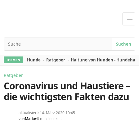
Skip to content
Men
Suchen
Search for:
Hunde
Ratgeber
Haltung von Hunden - Hundehal
THEMEN
Ratgeber
Coronavirus und Haustiere –
die wichtigsten Fakten dazu
aktualisiert: 14. März 2020 10:45
von
Maike
8 min Lesezeit