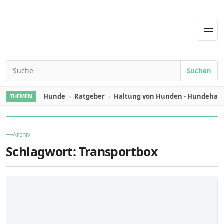
Skip to content
Men
Suchen
Search for:
Hunde
Ratgeber
Haltung von Hunden - Hundehal
THEMEN
Archiv
Schlagwort:
Transportbox