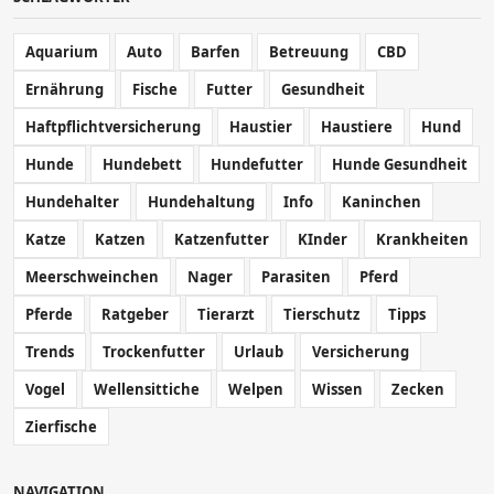
Aquarium
Auto
Barfen
Betreuung
CBD
Ernährung
Fische
Futter
Gesundheit
Haftpflichtversicherung
Haustier
Haustiere
Hund
Hunde
Hundebett
Hundefutter
Hunde Gesundheit
Hundehalter
Hundehaltung
Info
Kaninchen
Katze
Katzen
Katzenfutter
KInder
Krankheiten
Meerschweinchen
Nager
Parasiten
Pferd
Pferde
Ratgeber
Tierarzt
Tierschutz
Tipps
Trends
Trockenfutter
Urlaub
Versicherung
Vogel
Wellensittiche
Welpen
Wissen
Zecken
Zierfische
NAVIGATION