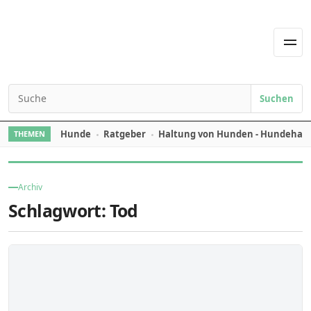
Skip to content
Men
Suchen
Search for:
Hunde
Ratgeber
Haltung von Hunden - Hundehal
THEMEN
Archiv
Schlagwort:
Tod