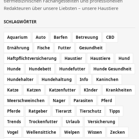
tiermedizinischen Fachangestellten und professionellen
Redakteuren über unsere Liebsten – unsere Haustiere
SCHLAGWÖRTER
Aquarium
Auto
Barfen
Betreuung
CBD
Ernährung
Fische
Futter
Gesundheit
Haftpflichtversicherung
Haustier
Haustiere
Hund
Hunde
Hundebett
Hundefutter
Hunde Gesundheit
Hundehalter
Hundehaltung
Info
Kaninchen
Katze
Katzen
Katzenfutter
KInder
Krankheiten
Meerschweinchen
Nager
Parasiten
Pferd
Pferde
Ratgeber
Tierarzt
Tierschutz
Tipps
Trends
Trockenfutter
Urlaub
Versicherung
Vogel
Wellensittiche
Welpen
Wissen
Zecken