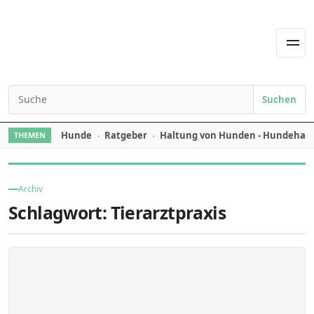
Skip to content
Men
Suchen
Search for:
Hunde
Ratgeber
Haltung von Hunden - Hundehal
THEMEN
Archiv
Schlagwort:
Tierarztpraxis