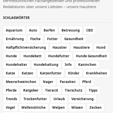
tiermedizinischen Fachangestellten und professionellen
Redakteuren über unsere Liebsten – unsere Haustiere
SCHLAGWÖRTER
Aquarium
Auto
Barfen
Betreuung
CBD
Ernährung
Fische
Futter
Gesundheit
Haftpflichtversicherung
Haustier
Haustiere
Hund
Hunde
Hundebett
Hundefutter
Hunde Gesundheit
Hundehalter
Hundehaltung
Info
Kaninchen
Katze
Katzen
Katzenfutter
KInder
Krankheiten
Meerschweinchen
Nager
Parasiten
Pferd
Pferde
Ratgeber
Tierarzt
Tierschutz
Tipps
Trends
Trockenfutter
Urlaub
Versicherung
Vogel
Wellensittiche
Welpen
Wissen
Zecken