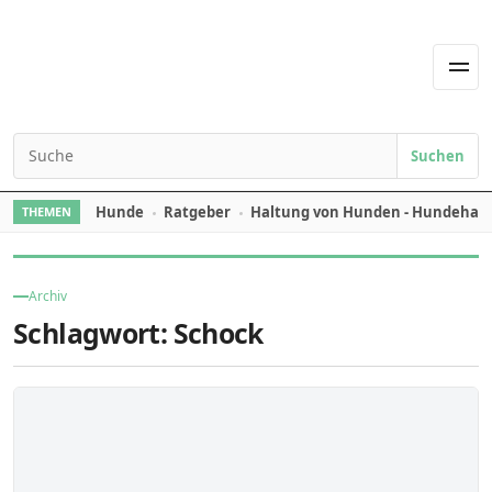
Skip to content
Men
Suchen
Search for:
Hunde
Ratgeber
Haltung von Hunden - Hundehal
THEMEN
Archiv
Schlagwort:
Schock