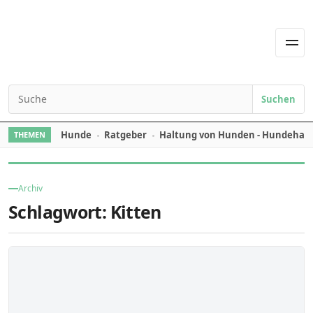
Skip to content
Men
Suchen
Search for:
Hunde
Ratgeber
Haltung von Hunden - Hundehal
THEMEN
Archiv
Schlagwort:
Kitten