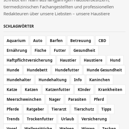
tiermedizinischen Fachangestellten und professionellen
Redakteuren über unsere Liebsten – unsere Haustiere
SCHLAGWÖRTER
Aquarium
Auto
Barfen
Betreuung
CBD
Ernährung
Fische
Futter
Gesundheit
Haftpflichtversicherung
Haustier
Haustiere
Hund
Hunde
Hundebett
Hundefutter
Hunde Gesundheit
Hundehalter
Hundehaltung
Info
Kaninchen
Katze
Katzen
Katzenfutter
KInder
Krankheiten
Meerschweinchen
Nager
Parasiten
Pferd
Pferde
Ratgeber
Tierarzt
Tierschutz
Tipps
Trends
Trockenfutter
Urlaub
Versicherung
Vogel
Wellensittiche
Welpen
Wissen
Zecken