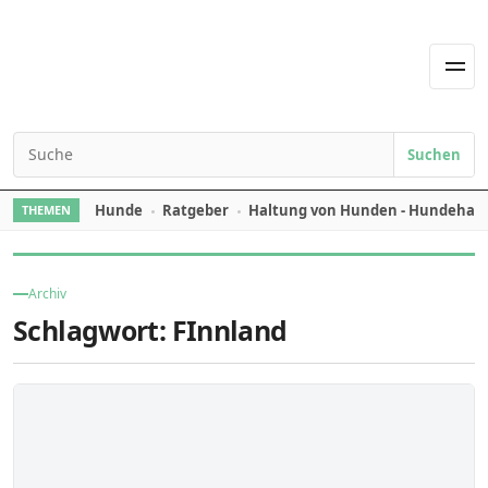
Skip to content
Men
Suchen
Search for:
Hunde
Ratgeber
Haltung von Hunden - Hundehal
THEMEN
Archiv
Schlagwort:
FInnland