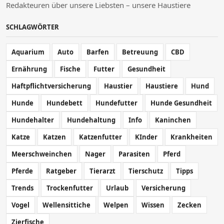
Redakteuren über unsere Liebsten – unsere Haustiere
SCHLAGWÖRTER
Aquarium
Auto
Barfen
Betreuung
CBD
Ernährung
Fische
Futter
Gesundheit
Haftpflichtversicherung
Haustier
Haustiere
Hund
Hunde
Hundebett
Hundefutter
Hunde Gesundheit
Hundehalter
Hundehaltung
Info
Kaninchen
Katze
Katzen
Katzenfutter
KInder
Krankheiten
Meerschweinchen
Nager
Parasiten
Pferd
Pferde
Ratgeber
Tierarzt
Tierschutz
Tipps
Trends
Trockenfutter
Urlaub
Versicherung
Vogel
Wellensittiche
Welpen
Wissen
Zecken
Zierfische