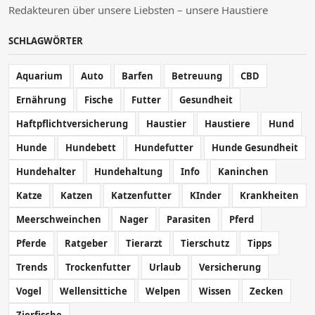
Redakteuren über unsere Liebsten – unsere Haustiere
SCHLAGWÖRTER
Aquarium
Auto
Barfen
Betreuung
CBD
Ernährung
Fische
Futter
Gesundheit
Haftpflichtversicherung
Haustier
Haustiere
Hund
Hunde
Hundebett
Hundefutter
Hunde Gesundheit
Hundehalter
Hundehaltung
Info
Kaninchen
Katze
Katzen
Katzenfutter
KInder
Krankheiten
Meerschweinchen
Nager
Parasiten
Pferd
Pferde
Ratgeber
Tierarzt
Tierschutz
Tipps
Trends
Trockenfutter
Urlaub
Versicherung
Vogel
Wellensittiche
Welpen
Wissen
Zecken
Zierfische