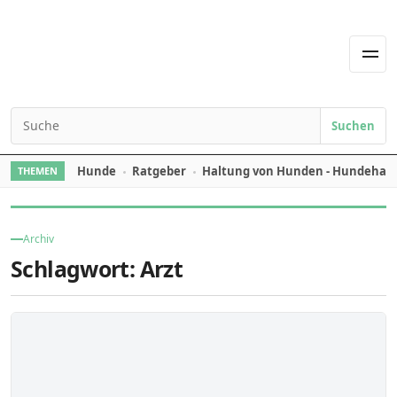
Skip to content
Men
Suchen
Search for:
Hunde
Ratgeber
Haltung von Hunden - Hundehal
THEMEN
Archiv
Schlagwort:
Arzt